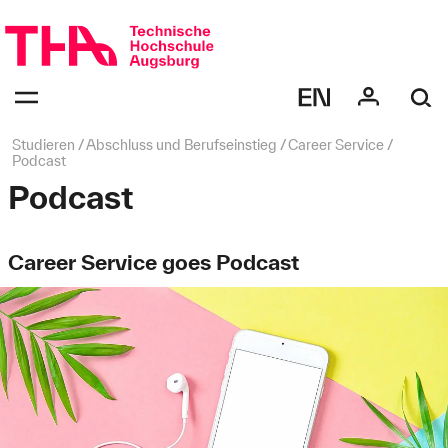
Navigation
überspringen
Navigation:
bestätigen
zum
Öffnen
des
Seitenpfad:
Studieren
Abschluss und Berufseinstieg
Career Service
Menüs
Podcast
Podcast
Career Service goes Podcast