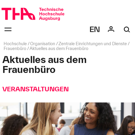
Navigation
überspringen
Navigation:
bestätigen
zum
Öffnen
des
Seitenpfad:
Hochschule
Organisation
Zentrale Einrichtungen und Dienste
Menüs
Frauenbüro
Aktuelles aus dem Frauenbüro
Aktuelles aus dem
Frauenbüro
VERANSTALTUNGEN