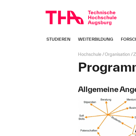
Navigation
überspringen
STUDIEREN
WEITERBILDUNG
FORSC
Seitenpfad:
Hochschule
Organisation
Z
Program
Allgemeine Ang