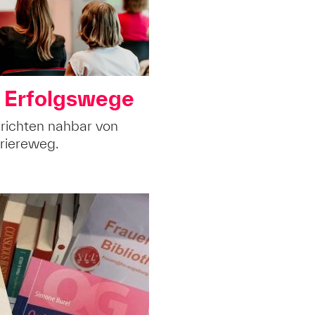
e Erfolgswege
erichten nahbar von
riereweg.