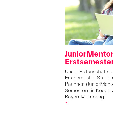
JuniorMentor
Erstsemeste
Unser Patenschafts
Erstsemester-Studen
Patinnen (JuniorMent
Semestern in Kooper
BayernMentoring
↗