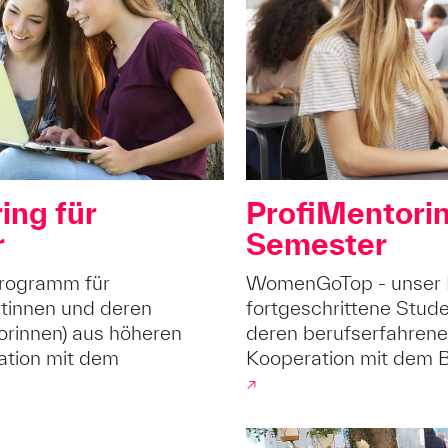
ing für
ProfiMentorin
r
Semester
programm für
WomenGoTop - unser 
tinnen und deren
fortgeschrittene Stud
orinnen) aus höheren
deren berufserfahrene
ation mit dem
Kooperation mit dem 
↗