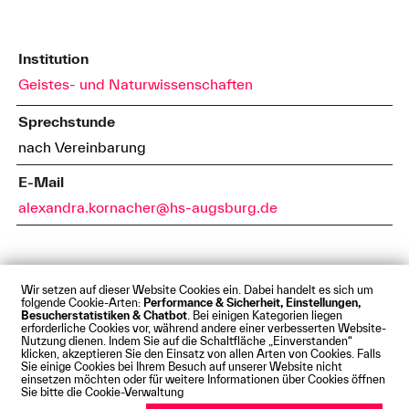
Institution
Geistes- und Naturwissenschaften
Sprechstunde
nach Vereinbarung
E-Mail
alexandra.kornacher@hs-augsburg.de
Wir setzen auf dieser Website Cookies ein. Dabei handelt es sich um
folgende Cookie-Arten:
Performance & Sicherheit, Einstellungen,
Besucherstatistiken & Chatbot
. Bei einigen Kategorien liegen
Impressum
Datenschutz
Cookies
Barrierefreiheit
erforderliche Cookies vor, während andere einer verbesserten Website-
Kontakt
Presse
Anfahrt
Intranet
Webmail
Nutzung dienen. Indem Sie auf die Schaltfläche „Einverstanden“
klicken, akzeptieren Sie den Einsatz von allen Arten von Cookies. Falls
© Technische Hochschule Augsburg
Sie einige Cookies bei Ihrem Besuch auf unserer Website nicht
einsetzen möchten oder für weitere Informationen über Cookies öffnen
Sie bitte die Cookie-Verwaltung