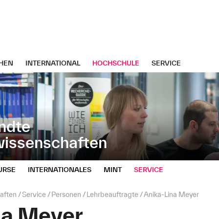
HEN
INTERNATIONAL
HOCHSCHULE
SERVICE
ndte
wissenschaften
URSE
INTERNATIONALES
MINT
SERVICE
aften
Service
Personen
Lehrbeauftragte
Anika-Lina Meyer
na Meyer