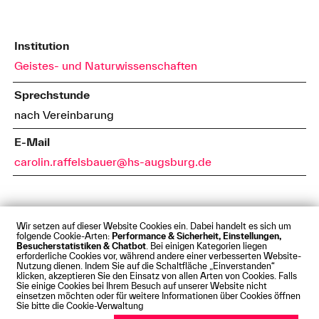
Institution
Geistes- und Naturwissenschaften
Sprechstunde
nach Vereinbarung
E-Mail
carolin.raffelsbauer@hs-augsburg.de
Wir setzen auf dieser Website Cookies ein. Dabei handelt es sich um
folgende Cookie-Arten:
Performance & Sicherheit, Einstellungen,
Besucherstatistiken & Chatbot
. Bei einigen Kategorien liegen
Impressum
Datenschutz
Cookies
Barrierefreiheit
erforderliche Cookies vor, während andere einer verbesserten Website-
Kontakt
Presse
Anfahrt
Intranet
Webmail
Nutzung dienen. Indem Sie auf die Schaltfläche „Einverstanden“
klicken, akzeptieren Sie den Einsatz von allen Arten von Cookies. Falls
© Technische Hochschule Augsburg
Sie einige Cookies bei Ihrem Besuch auf unserer Website nicht
einsetzen möchten oder für weitere Informationen über Cookies öffnen
Sie bitte die Cookie-Verwaltung