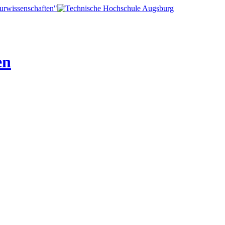
turwissenschaften"
en