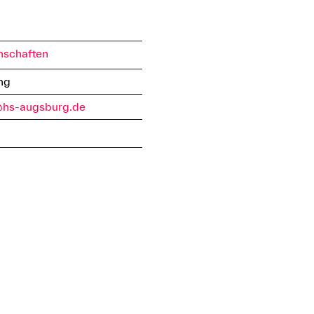
nschaften
ng
r@hs-augsburg.de