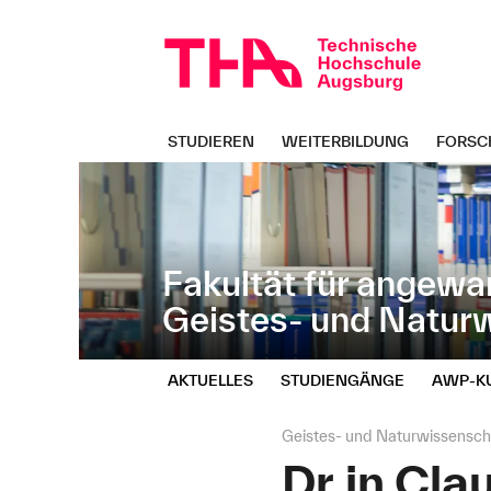
Navigation
Direkt
überspringen
zur
Navigation
von
"Geistes-
und
STUDIEREN
WEITERBILDUNG
FORSC
Naturwissenschaften"
Fakultät für angewa
Geistes- und Natur
AKTUELLES
STUDIENGÄNGE
AWP‑K
Seitenpfad:
Geistes- und Naturwissensch
Dr.in Cla