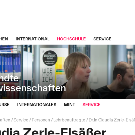
HEN
INTERNATIONAL
HOCHSCHULE
SERVICE
ndte
wissenschaften
URSE
INTERNATIONALES
MINT
SERVICE
aften
Service
Personen
Lehrbeauftragte
Dr.in Claudia Zerle-Elsä
udia Zerle-Elsäßer