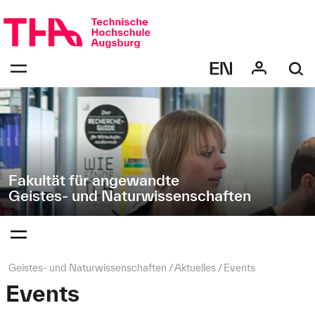
Navigation
Direkt
überspringen
zur
Navigation
Navigation:
von
bestätigen
"Geistes-
zum
Öffnen
und
des
Naturwissenschaften"
Menüs
Fakultät für angewandte
Geistes- und Naturwissenschaften
Navigation:
bestätigen
zum
Öffnen
des
Seitenpfad:
Geistes- und Naturwissenschaften
Aktuelles
Events
Menüs
Events