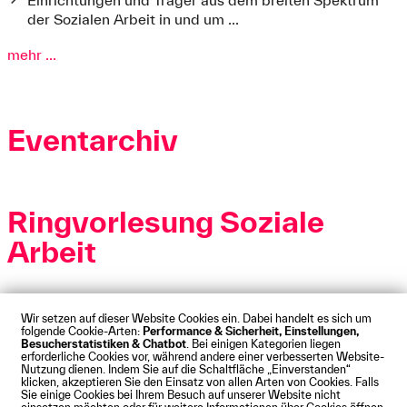
Einrichtungen und Träger aus dem breiten Spektrum
der Sozialen Arbeit in und um ...
mehr ...
Eventarchiv
Ringvorlesung Soziale
Arbeit
Wir setzen auf dieser Website Cookies ein. Dabei handelt es sich um
folgende Cookie-Arten:
Performance & Sicherheit, Einstellungen,
Besucherstatistiken & Chatbot
. Bei einigen Kategorien liegen
Impressum
Datenschutz
Cookies
Barrierefreiheit
erforderliche Cookies vor, während andere einer verbesserten Website-
Kontakt
Presse
Anfahrt
Intranet
Webmail
Nutzung dienen. Indem Sie auf die Schaltfläche „Einverstanden“
klicken, akzeptieren Sie den Einsatz von allen Arten von Cookies. Falls
© Technische Hochschule Augsburg
Sie einige Cookies bei Ihrem Besuch auf unserer Website nicht
einsetzen möchten oder für weitere Informationen über Cookies öffnen