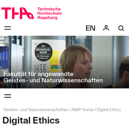
Navigation
Direkt
überspringen
zur
Navigation
Navigation:
von
bestätigen
"Geistes-
zum
Öffnen
und
des
Naturwissenschaften"
Menüs
Fakultät für angewandte
Geistes- und Naturwissenschaften
Navigation:
bestätigen
zum
Öffnen
des
Seitenpfad:
Geistes- und Naturwissenschaften
AWP‑Kurse
Digital Ethics
Menüs
Digital Ethics