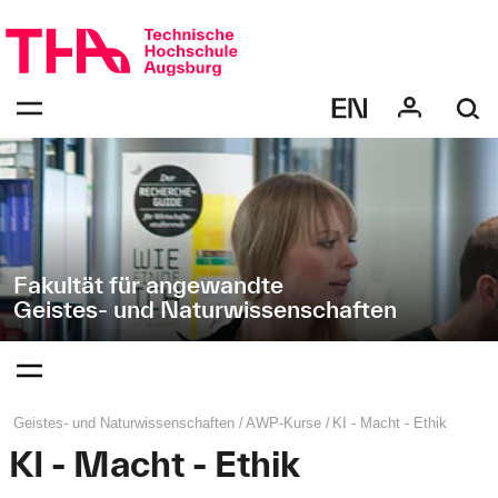
Navigation
Direkt
überspringen
zur
Navigation
Navigation:
von
bestätigen
"Geistes-
zum
Öffnen
und
des
Naturwissenschaften"
Menüs
Fakultät für angewandte
Geistes- und Naturwissenschaften
Navigation:
bestätigen
zum
Öffnen
des
Seitenpfad:
Geistes- und Naturwissenschaften
AWP‑Kurse
KI - Macht - Ethik
Menüs
KI - Macht - Ethik