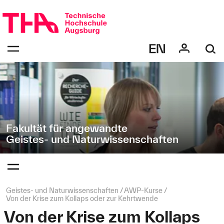
Navigation
Direkt
überspringen
zur
Navigation
Navigation:
von
bestätigen
"Geistes-
zum
Öffnen
und
des
Naturwissenschaften"
Menüs
Fakultät für angewandte
Geistes- und Naturwissenschaften
Navigation:
bestätigen
zum
Öffnen
des
Seitenpfad:
Geistes- und Naturwissenschaften
AWP‑Kurse
Menüs
Von der Krise zum Kollaps oder zur Kehrtwende
Von der Krise zum Kollaps