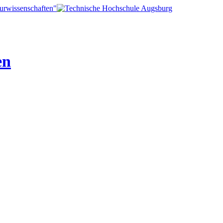
turwissenschaften"
en