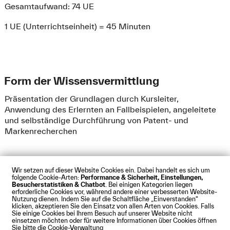
Gesamtaufwand: 74 UE
1 UE (Unterrichtseinheit) = 45 Minuten
Form der Wissensvermittlung
Präsentation der Grundlagen durch Kursleiter,
Anwendung des Erlernten an Fallbeispielen, angeleitete
und selbständige Durchführung von Patent- und
Markenrecherchen
Wir setzen auf dieser Website Cookies ein. Dabei handelt es sich um
folgende Cookie-Arten:
Performance & Sicherheit, Einstellungen,
Besucherstatistiken & Chatbot
. Bei einigen Kategorien liegen
Impressum
Datenschutz
Cookies
Barrierefreiheit
erforderliche Cookies vor, während andere einer verbesserten Website-
Kontakt
Presse
Anfahrt
Intranet
Webmail
Nutzung dienen. Indem Sie auf die Schaltfläche „Einverstanden“
klicken, akzeptieren Sie den Einsatz von allen Arten von Cookies. Falls
© Technische Hochschule Augsburg
Sie einige Cookies bei Ihrem Besuch auf unserer Website nicht
einsetzen möchten oder für weitere Informationen über Cookies öffnen
Sie bitte die Cookie-Verwaltung