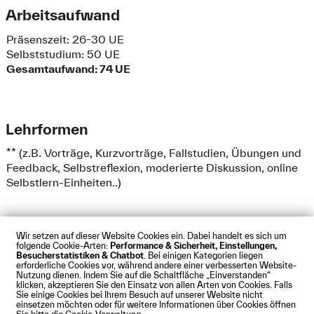
Arbeitsaufwand
Präsenszeit: 26-30 UE
Selbststudium: 50 UE
Gesamtaufwand: 74 UE
Lehrformen
** (z.B. Vorträge, Kurzvorträge, Fallstudien, Übungen und
Feedback, Selbstreflexion, moderierte Diskussion, online
Selbstlern-Einheiten..)
Wir setzen auf dieser Website Cookies ein. Dabei handelt es sich um
folgende Cookie-Arten:
Performance & Sicherheit, Einstellungen,
Besucherstatistiken & Chatbot
. Bei einigen Kategorien liegen
Impressum
Datenschutz
Cookies
Barrierefreiheit
erforderliche Cookies vor, während andere einer verbesserten Website-
Kontakt
Presse
Anfahrt
Intranet
Webmail
Nutzung dienen. Indem Sie auf die Schaltfläche „Einverstanden“
klicken, akzeptieren Sie den Einsatz von allen Arten von Cookies. Falls
© Technische Hochschule Augsburg
Sie einige Cookies bei Ihrem Besuch auf unserer Website nicht
einsetzen möchten oder für weitere Informationen über Cookies öffnen
Sie bitte die Cookie-Verwaltung