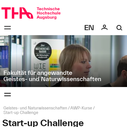
Navigation
Direkt
überspringen
zur
Navigation
Navigation:
von
bestätigen
"Geistes-
zum
Öffnen
und
des
Naturwissenschaften"
Menüs
Fakultät für angewandte
Geistes- und Naturwissenschaften
Navigation:
bestätigen
zum
Öffnen
des
Seitenpfad:
Geistes- und Naturwissenschaften
AWP‑Kurse
Menüs
Start-up Challenge
Start-up Challenge