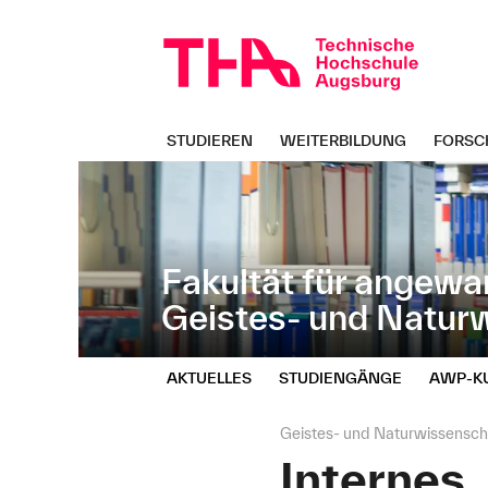
Navigation
Direkt
überspringen
zur
Navigation
von
"Geistes-
und
STUDIEREN
WEITERBILDUNG
FORSC
Naturwissenschaften"
Fakultät für angewa
Geistes- und Natur
AKTUELLES
STUDIENGÄNGE
AWP‑K
Seitenpfad:
Geistes- und Naturwissensch
Internes