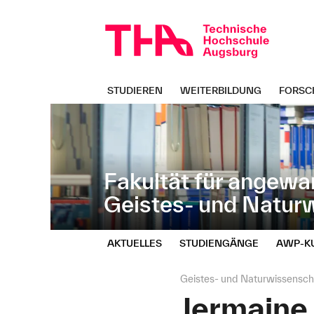
Navigation
Direkt
überspringen
zur
Navigation
von
"Geistes-
und
STUDIEREN
WEITERBILDUNG
FORSC
Naturwissenschaften"
Fakultät für angewa
Geistes- und Natur
AKTUELLES
STUDIENGÄNGE
AWP‑K
Seitenpfad:
Geistes- und Naturwissensch
Jermaine 