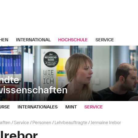
HEN
INTERNATIONAL
HOCHSCHULE
SERVICE
ndte
wissenschaften
URSE
INTERNATIONALES
MINT
SERVICE
aften
Service
Personen
Lehrbeauftragte
Jermaine Irebor
Irebor