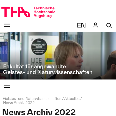
Navigation
Direkt
überspringen
zur
Navigation
Navigation:
von
bestätigen
"Geistes-
zum
Öffnen
und
des
Naturwissenschaften"
Menüs
Fakultät für angewandte
Geistes- und Naturwissenschaften
Navigation:
bestätigen
zum
Öffnen
des
Seitenpfad:
Geistes- und Naturwissenschaften
Aktuelles
Menüs
News Archiv 2022
News Archiv 2022