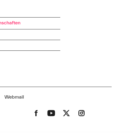
nschaften
t
Webmail