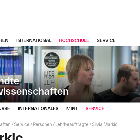
HEN
INTERNATIONAL
HOCHSCHULE
SERVICE
ndte
wissenschaften
URSE
INTERNATIONALES
MINT
SERVICE
aften
Service
Personen
Lehrbeauftragte
Silvia Markic
rkic