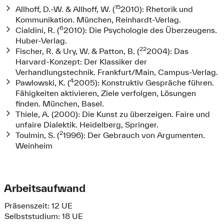
15
Allhoff, D.-W. & Allhoff, W. (
2010): Rhetorik und
Kommunikation. München, Reinhardt-Verlag.
6
Cialdini, R. (
2010): Die Psychologie des Überzeugens.
Huber-Verlag.
22
Fischer, R. & Ury, W. & Patton, B. (
2004): Das
Harvard-Konzept: Der Klassiker der
Verhandlungstechnik. Frankfurt/Main, Campus-Verlag.
4
Pawlowski, K. (
2005): Konstruktiv Gespräche führen.
Fähigkeiten aktivieren, Ziele verfolgen, Lösungen
finden. München, Basel.
Thiele, A. (2000): Die Kunst zu überzeigen. Faire und
unfaire Dialektik. Heidelberg, Springer.
2
Toulmin, S. (
1996): Der Gebrauch von Argumenten.
Weinheim
Arbeitsaufwand
Präsenszeit: 12 UE
Selbststudium: 18 UE