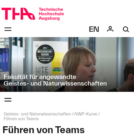
Navigation
Direkt
überspringen
zur
Navigation
Navigation:
von
bestätigen
"Geistes-
zum
Öffnen
und
des
Naturwissenschaften"
Menüs
Fakultät für angewandte
Geistes- und Naturwissenschaften
Navigation:
bestätigen
zum
Öffnen
des
Seitenpfad:
Geistes- und Naturwissenschaften
AWP‑Kurse
Menüs
Führen von Teams
Führen von Teams