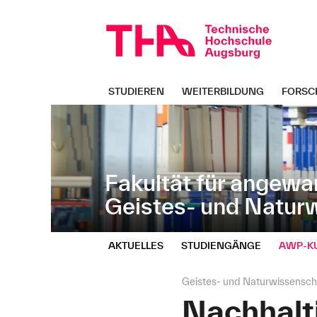
Navigation
Direkt
überspringen
zur
Navigation
von
"Geistes-
und
STUDIEREN
WEITERBILDUNG
FORSC
Naturwissenschaften"
Fakultät für angewa
Geistes- und Natur
AKTUELLES
STUDIENGÄNGE
AWP‑K
Seitenpfad:
Geistes- und Naturwissensch
Nachhalti