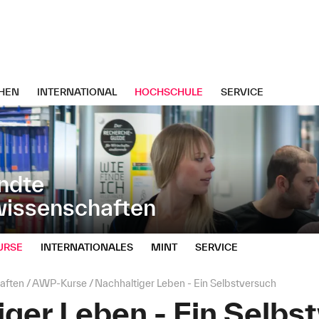
HEN
INTERNATIONAL
HOCHSCHULE
SERVICE
ndte
wissenschaften
URSE
INTERNATIONALES
MINT
SERVICE
aften
AWP‑Kurse
Nachhaltiger Leben - Ein Selbstversuch
ger Leben - Ein Selbs