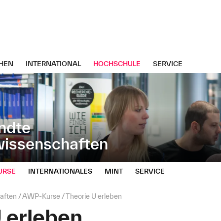
HEN
INTERNATIONAL
HOCHSCHULE
SERVICE
ndte
wissenschaften
URSE
INTERNATIONALES
MINT
SERVICE
aften
AWP‑Kurse
Theorie U erleben
 erleben