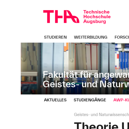
Navigation
Direkt
überspringen
zur
Navigation
von
"Geistes-
und
STUDIEREN
WEITERBILDUNG
FORSC
Naturwissenschaften"
Fakultät für angewa
Geistes- und Natur
AKTUELLES
STUDIENGÄNGE
AWP‑K
Seitenpfad:
Geistes- und Naturwissensch
Theorie U