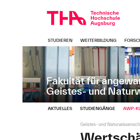
Navigation
Direkt
überspringen
zur
Navigation
von
"Geistes-
und
STUDIEREN
WEITERBILDUNG
FORSC
Naturwissenschaften"
Fakultät für angewa
Geistes- und Natur
AKTUELLES
STUDIENGÄNGE
AWP‑K
Seitenpfad:
Geistes- und Naturwissensch
Wertschä