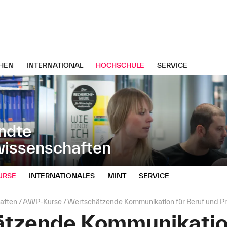
HEN
INTERNATIONAL
HOCHSCHULE
SERVICE
ndte
wissenschaften
URSE
INTERNATIONALES
MINT
SERVICE
aften
AWP‑Kurse
Wertschätzende Kommunikation für Beruf und Pr
tzende Kommunikatio