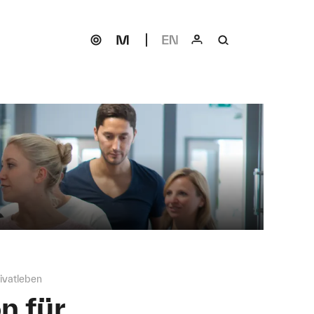
ivatleben
n für