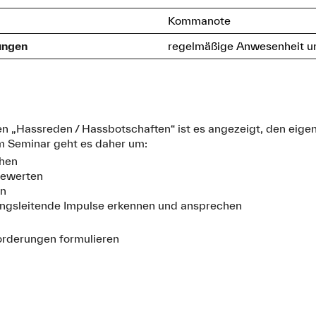
Kommanote
ungen
regelmäßige Anwesenheit un
n „Hassreden / Hassbotschaften“ ist es angezeigt, den eige
Im Seminar geht es daher um:
chen
bewerten
en
ungsleitende Impulse erkennen und ansprechen
Forderungen formulieren