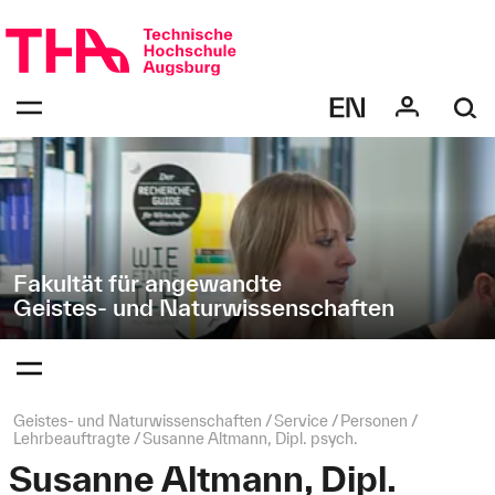
Navigation
Direkt
überspringen
zur
Navigation
Navigation:
von
bestätigen
"Geistes-
zum
Öffnen
und
des
Naturwissenschaften"
Menüs
Fakultät für angewandte
Geistes- und Naturwissenschaften
Navigation:
bestätigen
zum
Öffnen
des
Seitenpfad:
Geistes- und Naturwissenschaften
Service
Personen
Menüs
Lehrbeauftragte
Susanne Altmann, Dipl. psych.
Susanne Altmann, Dipl.