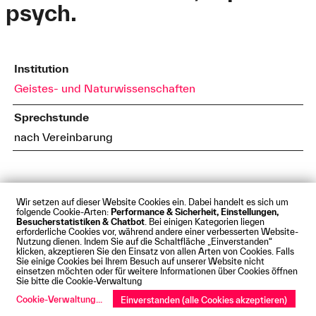
psych.
Institution
Geistes- und Naturwissenschaften
Sprechstunde
nach Vereinbarung
Wir setzen auf dieser Website Cookies ein. Dabei handelt es sich um
folgende Cookie-Arten:
Performance & Sicherheit, Einstellungen,
Besucherstatistiken & Chatbot
. Bei einigen Kategorien liegen
Impressum
Datenschutz
Cookies
Barrierefreiheit
erforderliche Cookies vor, während andere einer verbesserten Website-
Kontakt
Presse
Anfahrt
Intranet
Webmail
Nutzung dienen. Indem Sie auf die Schaltfläche „Einverstanden“
klicken, akzeptieren Sie den Einsatz von allen Arten von Cookies. Falls
© Technische Hochschule Augsburg
Sie einige Cookies bei Ihrem Besuch auf unserer Website nicht
einsetzen möchten oder für weitere Informationen über Cookies öffnen
Sie bitte die Cookie-Verwaltung
Cookie-Verwaltung
...
Einverstanden (alle Cookies akzeptieren)