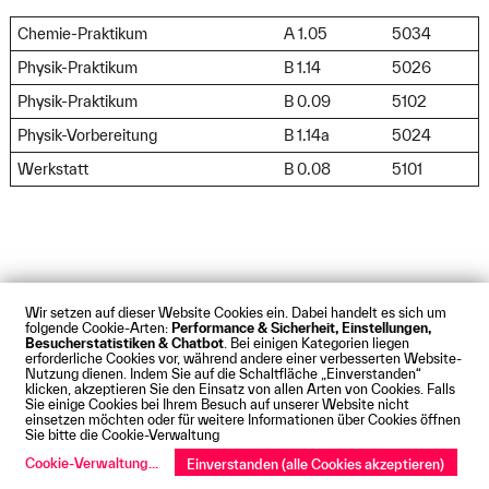
Chemie-Praktikum
A 1.05
5034
Physik-Praktikum
B 1.14
5026
Physik-Praktikum
B 0.09
5102
Physik-Vorbereitung
B 1.14a
5024
Werkstatt
B 0.08
5101
Wir setzen auf dieser Website Cookies ein. Dabei handelt es sich um
folgende Cookie-Arten:
Performance & Sicherheit, Einstellungen,
Impressum
Datenschutz
Cookies
Barrierefreiheit
Besucherstatistiken & Chatbot
. Bei einigen Kategorien liegen
erforderliche Cookies vor, während andere einer verbesserten Website-
Kontakt
Presse
Anfahrt
Intranet
Webmail
Nutzung dienen. Indem Sie auf die Schaltfläche „Einverstanden“
© Technische Hochschule Augsburg
klicken, akzeptieren Sie den Einsatz von allen Arten von Cookies. Falls
Sie einige Cookies bei Ihrem Besuch auf unserer Website nicht
einsetzen möchten oder für weitere Informationen über Cookies öffnen
Sie bitte die Cookie-Verwaltung
Cookie-Verwaltung
...
Einverstanden (alle Cookies akzeptieren)