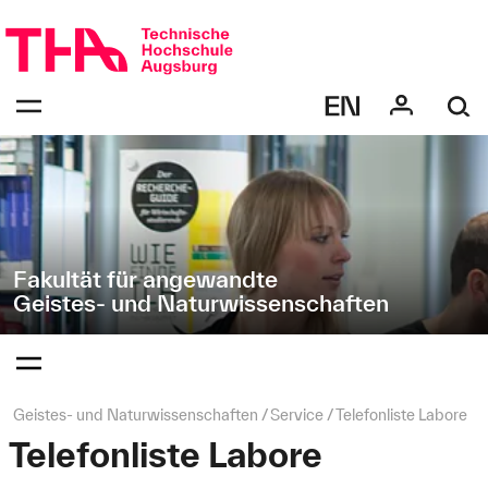
Navigation
Direkt
überspringen
zur
Navigation
Navigation:
von
bestätigen
"Geistes-
zum
Öffnen
und
des
Naturwissenschaften"
Menüs
Fakultät für angewandte
Geistes- und Naturwissenschaften
Navigation:
bestätigen
zum
Öffnen
des
Seitenpfad:
Geistes- und Naturwissenschaften
Service
Telefonliste Labore
Menüs
Telefonliste Labore