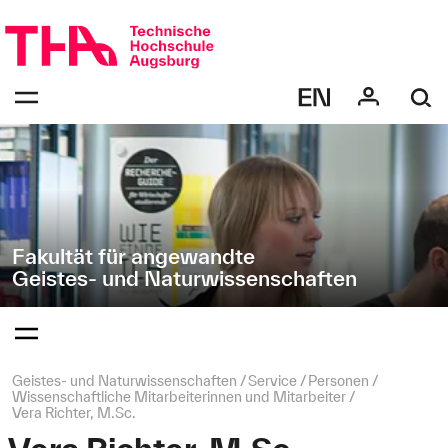
Navigation
Direkt
überspringen
zur
Navigation
Navigation:
von
bestätigen
"Geistes-
zum
Öffnen
und
des
Naturwissenschaften"
Menüs
Fakultät für angewandte
Geistes- und Naturwissenschaften
Navigation:
bestätigen
zum
Öffnen
des
Seitenpfad:
Geistes- und Naturwissenschaften
Service
Personen
Menüs
Wissenschaftliche Mitarbeiterinnen und Mitarbeiter
Vera Richter, M.Sc.