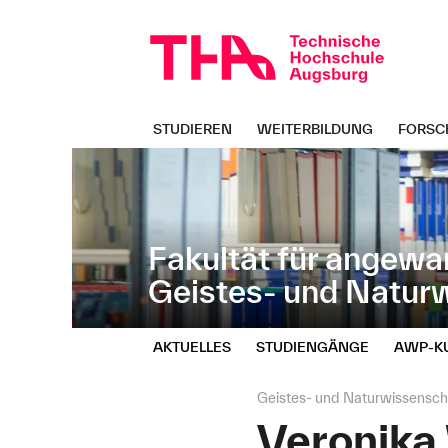
Navigation
Direkt
überspringen
zur
Navigation
von
"Geistes-
und
STUDIEREN
WEITERBILDUNG
FORSC
Naturwissenschaften"
Fakultät für angewa
Geistes- und Natur
AKTUELLES
STUDIENGÄNGE
AWP‑K
Seitenpfad:
Geistes- und Naturwissensch
Veronika