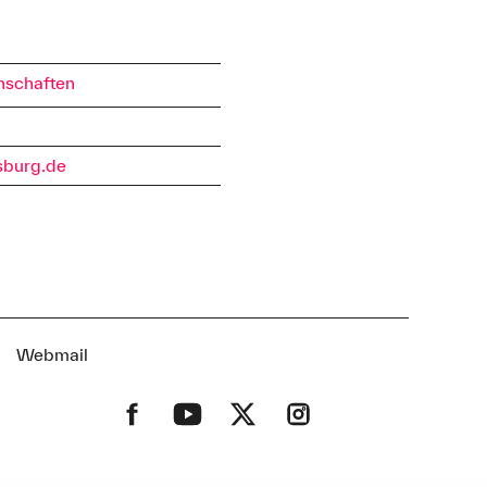
nschaften
sburg.de
t
Webmail