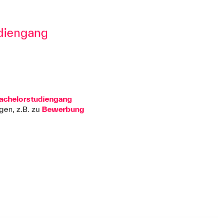
udiengang
achelorstudiengang
gen, z.B. zu
Bewerbung