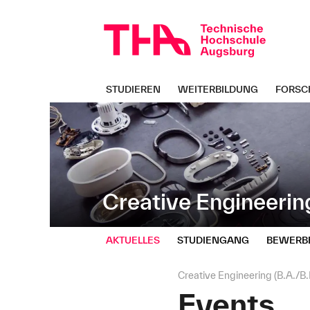
Navigation
Direkt
überspringen
zur
Navigation
von
"Creative
Engineering"
STUDIEREN
WEITERBILDUNG
FORSC
Creative Engineerin
AKTUELLES
STUDIENGANG
BEWERB
Seitenpfad:
Creative Engineering (B.A./B.
Events