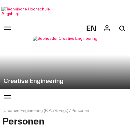
Navigation
Direkt
überspringen
zur
Navigation
Navigation:
von
bestätigen
"Creative
zum
Öffnen
Engineering"
des
Menüs
Creative Engineering
Navigation:
bestätigen
zum
Öffnen
des
Seitenpfad:
Creative Engineering (B.A./B.Eng.)
Personen
Menüs
Personen