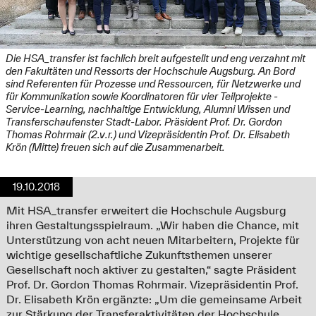
Die HSA_transfer ist fachlich breit aufgestellt und eng verzahnt mit
den Fakultäten und Ressorts der Hochschule Augsburg. An Bord
sind Referenten für Prozesse und Ressourcen, für Netzwerke und
für Kommunikation sowie Koordinatoren für vier Teilprojekte -
Service-Learning, nachhaltige Entwicklung, Alumni Wissen und
Transferschaufenster Stadt-Labor. Präsident Prof. Dr. Gordon
Thomas Rohrmair (2.v.r.) und Vizepräsidentin Prof. Dr. Elisabeth
Krön (Mitte) freuen sich auf die Zusammenarbeit.
19.10.2018
Mit HSA_transfer erweitert die Hochschule Augsburg
ihren Gestaltungsspielraum. „Wir haben die Chance, mit
Unterstützung von acht neuen Mitarbeitern, Projekte für
wichtige gesellschaftliche Zukunftsthemen unserer
Gesellschaft noch aktiver zu gestalten,“ sagte Präsident
Prof. Dr. Gordon Thomas Rohrmair. Vizepräsidentin Prof.
Dr. Elisabeth Krön ergänzte: „Um die gemeinsame Arbeit
zur Stärkung der Transferaktivitäten der Hochschule