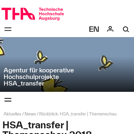
Navigation
Direkt
überspringen
zur
Navigation
Navigation:
von
bestätigen
"HSA_transfer"
zum
Öffnen
des
Menüs
Agentur für kooperative
Hochschulprojekte
HSA_transfer
Navigation:
bestätigen
zum
Öffnen
des
Seitenpfad:
Aktuelles
News
Rückblick: HSA_transfer | Themenschau
Menüs
HSA_transfer |