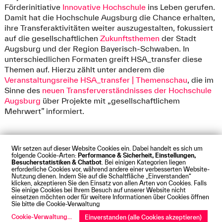
Förderinitiative
Innovative Hochschule
ins Leben gerufen.
Damit hat die Hochschule Augsburg die Chance erhalten,
ihre Transferaktivitäten weiter auszugestalten, fokussiert
auf die gesellschaftlichen
Zukunftsthemen
der Stadt
Augsburg und der Region Bayerisch-Schwaben. In
unterschiedlichen Formaten greift HSA_transfer diese
Themen auf. Hierzu zählt unter anderem die
Veranstaltungsreihe HSA_transfer | Themenschau
, die im
Sinne des
neuen Transferverständnisses der Hochschule
Augsburg
über Projekte mit „gesellschaftlichem
Mehrwert” informiert.
Wir setzen auf dieser Website Cookies ein. Dabei handelt es sich um
folgende Cookie-Arten:
Performance & Sicherheit, Einstellungen,
Besucherstatistiken & Chatbot
. Bei einigen Kategorien liegen
Impressum
Datenschutz
Cookies
Barrierefreiheit
erforderliche Cookies vor, während andere einer verbesserten Website-
Kontakt
Presse
Anfahrt
Intranet
Webmail
Nutzung dienen. Indem Sie auf die Schaltfläche „Einverstanden“
klicken, akzeptieren Sie den Einsatz von allen Arten von Cookies. Falls
© Technische Hochschule Augsburg
Sie einige Cookies bei Ihrem Besuch auf unserer Website nicht
einsetzen möchten oder für weitere Informationen über Cookies öffnen
Sie bitte die Cookie-Verwaltung
Cookie-Verwaltung
...
Einverstanden (alle Cookies akzeptieren)