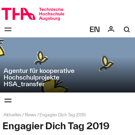
Navigation
Direkt
überspringen
zur
Navigation
Navigation:
von
bestätigen
"HSA_transfer"
zum
Öffnen
des
Menüs
Agentur für kooperative
Hochschulprojekte
HSA_transfer
Navigation:
bestätigen
zum
Öffnen
des
Seitenpfad:
Aktuelles
News
Engagier Dich Tag 2019
Menüs
Engagier Dich Tag 2019