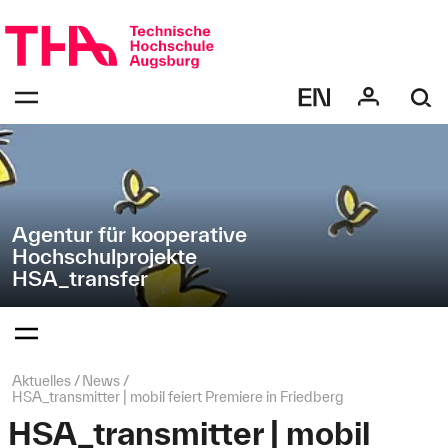
Navigation
Direkt
überspringen
zur
Navigation
Navigation:
von
bestätigen
"HSA_transfer"
zum
Öffnen
des
Menüs
Agentur für kooperative
Hochschulprojekte
HSA_transfer
Navigation:
bestätigen
zum
Öffnen
des
Seitenpfad:
Aktuelles
News
Menüs
HSA_transmitter | mobil feiert Premiere in Friedberg
HSA_transmitter | mobil