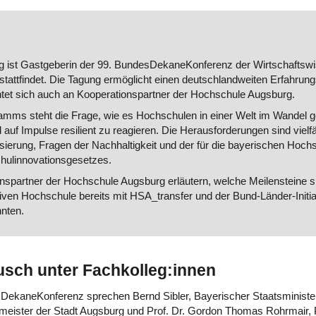
 ist Gastgeberin der 99. BundesDekaneKonferenz der Wirtschaftswis
l stattfindet. Die Tagung ermöglicht einen deutschlandweiten Erfahru
htet sich auch an Kooperationspartner der Hochschule Augsburg.
amms steht die Frage, wie es Hochschulen in einer Welt im Wandel ge
 auf Impulse resilient zu reagieren. Die Herausforderungen sind vielfä
sierung, Fragen der Nachhaltigkeit und der für die bayerischen Hoch
hulinnovationsgesetzes.
spartner der Hochschule Augsburg erläutern, welche Meilensteine si
ven Hochschule bereits mit HSA_transfer und der Bund-Länder-Initiat
nten.
sch unter Fachkolleg:innen
sDekaneKonferenz sprechen Bernd Sibler, Bayerischer Staatsministe
ermeister der Stadt Augsburg und Prof. Dr. Gordon Thomas Rohrmair,