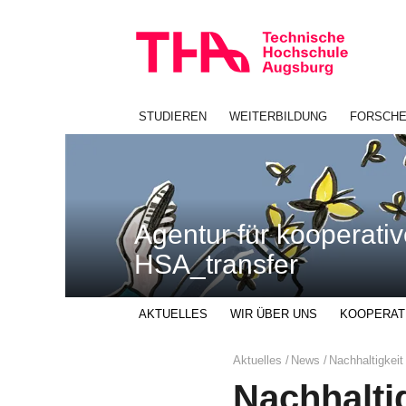
Navigation
Direkt
überspringen
zur
Navigation
von
"HSA_transfer"
STUDIEREN
WEITERBILDUNG
FORSCH
Agentur für kooperati
HSA_transfer
AKTUELLES
WIR ÜBER UNS
KOOPERAT
Seitenpfad:
Aktuelles
News
Nachhaltigkeit
Nachhaltig