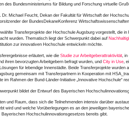
en des Bundesministeriums für Bildung und Forschung virtuelle Gruß
. Dr. Michael Feucht, Dekan der Fakultät für Wirtschaft der Hochschu
vorsitzender der BundesDekaneKonferenz Wirtschaftswissenschaften
ählte Transferprojekte der Hochschule Augsburg vorgestellt, die in
acht wurden. Thematisch liegt der Schwerpunkt dabei auf
Nachhaltig
itution zur innovativen Hochschule entwickeln möchte.
ferergebnisse erläutert, wie die
Studie zur Arbeitgeberattraktivität
, i
nd ihren bevorzugten Arbeitgebern befragt wurden, und
City in Use
, 
ösungen für lebendige Innenstädte. Beide Transferprojekte wurden akt
gsburg gemeinsam mit Transferpartnern in Kooperation mit HSA_trans
e im Rahmen der Bund-Länder-Initiative „Innovative Hochschule“ real
erpunkt bildet der Entwurf des Bayerischen Hochschulinnovations
iten und Raum, dass sich die Teilnehmenden intensiv darüber austau
bt wird und welche Vorüberlegungen es an den jeweiligen bayerisch
Bayerischen Hochschulinnovationsgesetzes bereits gibt.