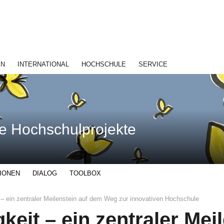
EN
INTERNATIONAL
HOCHSCHULE
SERVICE
ve Hochschulprojekte
IONEN
DIALOG
TOOLBOX
 – ein zentraler Meilenstein auf dem Weg zur innovativen Hochschule
keit – ein zentraler Mei