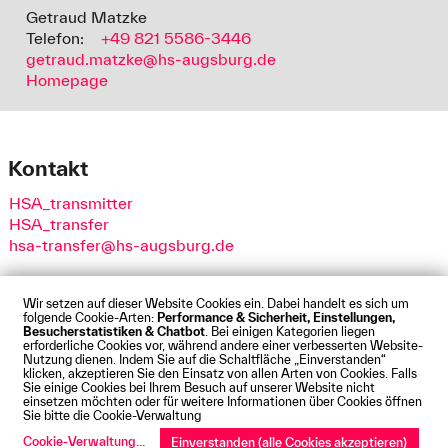
Getraud Matzke
Telefon:
+49 821 5586-3446
getraud.matzke@hs-augsburg.de
Homepage
Kontakt
HSA_transmitter
HSA_transfer
hsa-transfer@hs-augsburg.de
Wir setzen auf dieser Website Cookies ein. Dabei handelt es sich um
folgende Cookie-Arten:
Performance & Sicherheit, Einstellungen,
Besucherstatistiken & Chatbot
. Bei einigen Kategorien liegen
Impressum
Datenschutz
Cookies
Barrierefreiheit
erforderliche Cookies vor, während andere einer verbesserten Website-
Kontakt
Presse
Anfahrt
Intranet
Webmail
Nutzung dienen. Indem Sie auf die Schaltfläche „Einverstanden“
klicken, akzeptieren Sie den Einsatz von allen Arten von Cookies. Falls
© Technische Hochschule Augsburg
Sie einige Cookies bei Ihrem Besuch auf unserer Website nicht
einsetzen möchten oder für weitere Informationen über Cookies öffnen
Sie bitte die Cookie-Verwaltung
Cookie-Verwaltung
...
Einverstanden (alle Cookies akzeptieren)