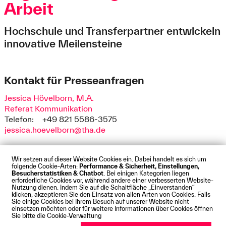
Arbeit
Hochschule und Transferpartner entwickeln
innovative Meilensteine
Kontakt für Presseanfragen
Jessica Hövelborn, M.A.
Referat Kommunikation
Telefon:
+49 821 5586-3575
jessica.hoevelborn@tha.de
Wir setzen auf dieser Website Cookies ein. Dabei handelt es sich um
folgende Cookie-Arten:
Performance & Sicherheit, Einstellungen,
Besucherstatistiken & Chatbot
. Bei einigen Kategorien liegen
Impressum
Datenschutz
Cookies
Barrierefreiheit
erforderliche Cookies vor, während andere einer verbesserten Website-
Kontakt
Presse
Anfahrt
Intranet
Webmail
Nutzung dienen. Indem Sie auf die Schaltfläche „Einverstanden“
klicken, akzeptieren Sie den Einsatz von allen Arten von Cookies. Falls
© Technische Hochschule Augsburg
Sie einige Cookies bei Ihrem Besuch auf unserer Website nicht
einsetzen möchten oder für weitere Informationen über Cookies öffnen
Sie bitte die Cookie-Verwaltung