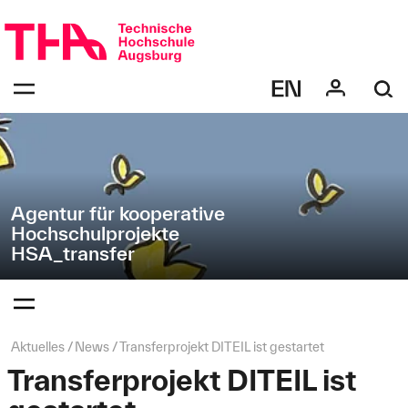
Navigation
Direkt
überspringen
zur
Navigation
Navigation:
von
bestätigen
"HSA_transfer"
zum
Öffnen
des
Menüs
Agentur für kooperative
Hochschulprojekte
HSA_transfer
Navigation:
bestätigen
zum
Öffnen
des
Seitenpfad:
Aktuelles
News
Transferprojekt DITEIL ist gestartet
Menüs
Transferprojekt DITEIL ist