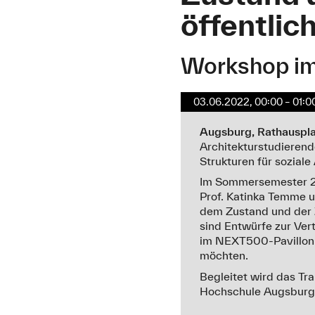
öffentlic
Workshop i
03.06.2022, 00:00 – 01:0
Augsburg, Rathauspl
Architekturstudierend
Strukturen für soziale 
Im Sommersemester 20
Prof. Katinka Temme u
dem Zustand und der Z
sind Entwürfe zur Ve
im NEXT500-Pavillon a
möchten.
Begleitet wird das Tr
Hochschule Augsburg 