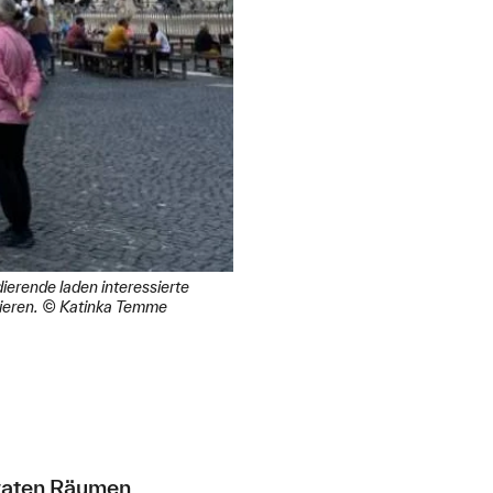
erende laden interessierte
utieren. © Katinka Temme
ivaten Räumen