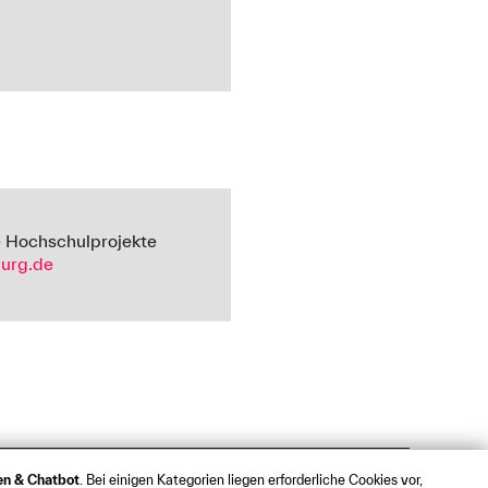
e Hochschulprojekte
urg.de
ken & Chatbot
. Bei einigen Kategorien liegen erforderliche Cookies vor,
t
Webmail