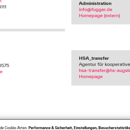
n
Administration
111
info@fugger.de
Homepage (extern)
HSA_transfer
Agentur für kooperativ
3575
hsa-transfer@hs-augsb
de
Homepage
nde Cookie-Arten:
Performance & Sicherheit, Einstellungen, Besucherstatisti
s
Barrierefreiheit
Kontakt
Presse
Anfahrt
Intrane