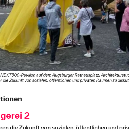
EXT500-Pavillon auf dem Augsburger Rathausplatz: Architekturstudi
er die Zukunft von sozialen, öffentlichen und privaten Räumen zu disk
ationen
ggerei 2
ren die Zukunft von sozialen, öffentlichen und pr