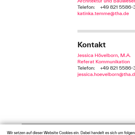
Architektur und Bauwese
Telefon:
+49 821 5586-3
katinka.temme@tha.de
Kontakt
Jessica Hövelborn, M.A.
Referat Kommunikation
Telefon:
+49 821 5586-
jessica.hoevelborn@tha.
Wir setzen auf dieser Website Cookies ein. Dabei handelt es sich um folge
Impressum
Datenschutz
Cookie