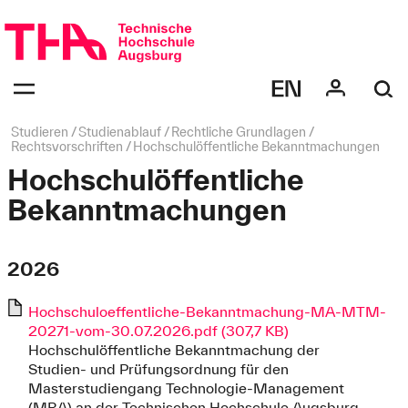
Navigation
überspringen
Navigation:
bestätigen
zum
Öffnen
des
Seitenpfad:
Studieren
Studienablauf
Rechtliche Grundlagen
Menüs
Rechtsvorschriften
Hochschulöffentliche Bekanntmachungen
Hochschulöffentliche
Bekanntmachungen
2026
Hochschuloeffentliche-Bekanntmachung-MA-MTM-
20271-vom-30.07.2026.pdf (307,7 KB)
Hochschulöffentliche Bekanntmachung der
Studien- und Prüfungsordnung für den
Masterstudiengang Technologie-Management
(MBA) an der Technischen Hochschule Augsburg