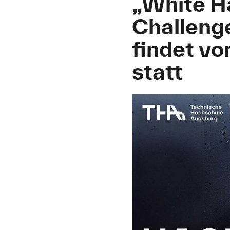
„White Ha
Challenge
findet vo
statt