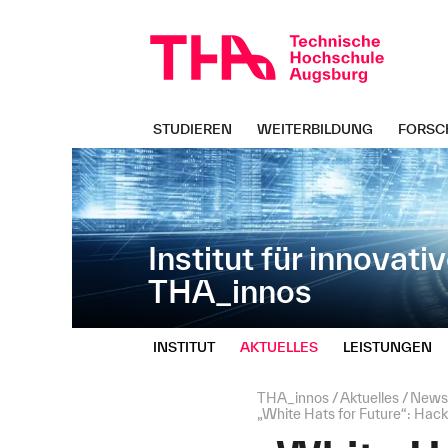
Navigation
Direkt
überspringen
zur
Navigation
von
"THA_innos"
STUDIEREN
WEITERBILDUNG
FORSC
Institut für innovati
THA_innos
INSTITUT
AKTUELLES
LEISTUNGEN
Seitenpfad:
THA_innos
Aktuelles
New
„White Hats for Future“: Hack