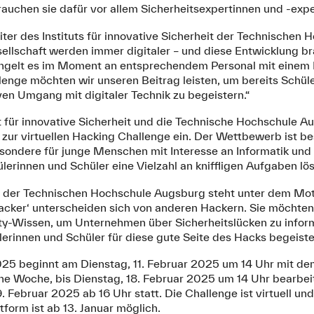
auchen sie dafür vor allem Sicherheitsexpertinnen und -expe
Leiter des Instituts für innovative Sicherheit der Technische
ellschaft werden immer digitaler – und diese Entwicklung br
ngelt es im Moment an entsprechendem Personal mit einem Hi
enge möchten wir unseren Beitrag leisten, um bereits Schüle
ven Umgang mit digitaler Technik zu begeistern.“
ut für innovative Sicherheit und die Technische Hochschule 
 zur virtuellen Hacking Challenge ein. Der Wettbewerb ist b
sondere für junge Menschen mit Interesse an Informatik und
lerinnen und Schüler eine Vielzahl an kniffligen Aufgaben lö
 der Technischen Hochschule Augsburg steht unter dem Mott
cker‘ unterscheiden sich von anderen Hackern. Sie möchten
ity-Wissen, um Unternehmen über Sicherheitslücken zu infor
erinnen und Schüler für diese gute Seite des Hacks begeist
25 beginnt am Dienstag, 11. Februar 2025 um 14 Uhr mit dem
e Woche, bis Dienstag, 18. Februar 2025 um 14 Uhr bearbeite
 Februar 2025 ab 16 Uhr statt. Die Challenge ist virtuell und
tform ist ab 13. Januar möglich.