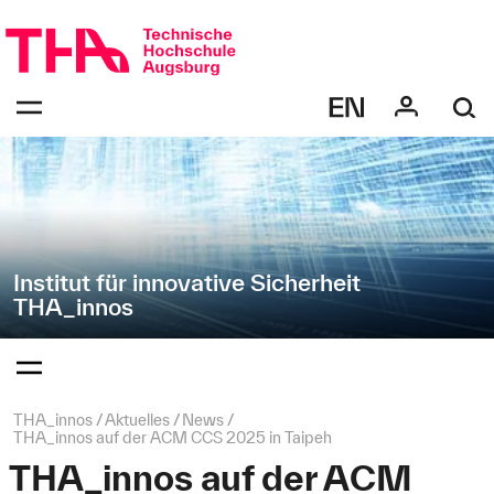
Navigation
Direkt
überspringen
zur
Navigation
Navigation:
von
bestätigen
"THA_innos"
zum
Öffnen
des
Menüs
Institut für innovative Sicherheit
THA_innos
Navigation:
bestätigen
zum
Öffnen
des
Seitenpfad:
THA_innos
Aktuelles
News
Menüs
THA_innos auf der ACM CCS 2025 in Taipeh
THA_innos auf der ACM