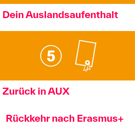
Dein Auslandsaufenthalt
Zurück in AUX
Rückkehr nach Erasmus+