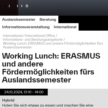
4
5
6
7
8
9
10
Auslandssemester
Beratung
Informationsveranstaltung
International
Seitenpfad:
International
International Office
Informations- und Beratungsangebote
Working Lunch: ERASMUS und andere Fördermöglichkeiten fürs
Auslandssemester
Working Lunch: ERASMUS
und andere
Fördermöglichkeiten fürs
Auslandssemester
24.10.2024, 13:10 – 14:00
Hybrid
Holen Sie sich etwas zu essen und machen Sie eine