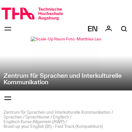
Navigation
Direkt
überspringen
zur
Navigation
Navigation:
von
bestätigen
"Zentrum
zum
Öffnen
für
des
Sprachen
Menüs
und
Interkulturelle
Kommunikation"
Zentrum für Sprachen und Interkulturelle
Kommunikation
Navigation:
bestätigen
zum
Öffnen
des
Seitenpfad:
Zentrum für Sprachen und Interkulturelle Kommunikation
Menüs
Sprachen
Sprachkurse
Englisch
Englisch Kurse Allgemein (AWP)
Brush up your English (B1) - Fast Track (Kompaktkurs)