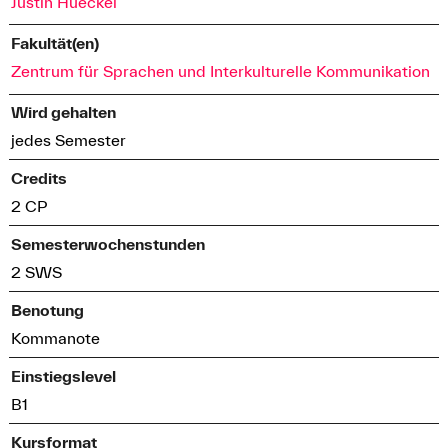
Justin Hueckel
Fakultät(en)
Zentrum für Sprachen und Interkulturelle Kommunikation
Wird gehalten
jedes Semester
Credits
2 CP
Semesterwochenstunden
2 SWS
Benotung
Kommanote
Einstiegslevel
B1
Kursformat