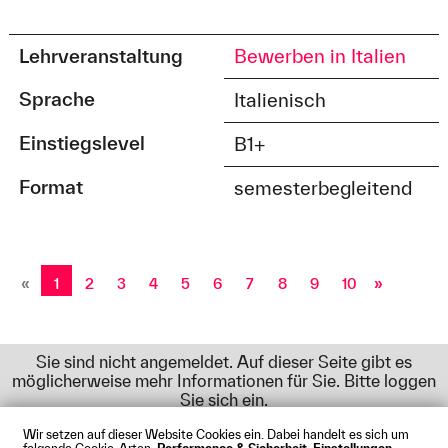
Lehrveranstaltung
Bewerben in Italien
Sprache
Italienisch
Einstiegslevel
B1+
Format
semesterbegleitend
«
1
2
3
4
5
6
7
8
9
10
»
Sie sind nicht angemeldet. Auf dieser Seite gibt es
möglicherweise mehr Informationen für Sie. Bitte loggen
Sie sich ein.
Wir setzen auf dieser Website Cookies ein. Dabei handelt es sich um
folgende Cookie-Arten:
Performance & Sicherheit, Einstellungen,