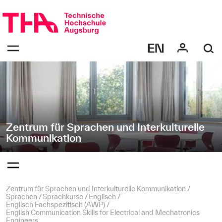
Navigation
Direkt
überspringen
zur
Navigation
Navigation:
von
bestätigen
"Zentrum
zum
Öffnen
für
des
Sprachen
Menüs
und
Interkulturelle
Kommunikation"
Zentrum für Sprachen und Interkulturelle
Kommunikation
Navigation:
bestätigen
zum
Öffnen
des
Seitenpfad:
Zentrum für Sprachen und Interkulturelle Kommunikation
Menüs
Sprachen
Sprachkurse
Englisch
Englisch Fachspezifisch (AWP)
English Communication Skills for Electrical and Mechatronics
Engineers