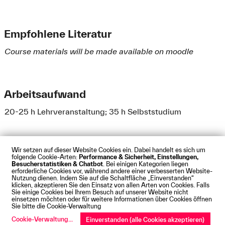
Empfohlene Literatur
Course materials will be made available on moodle
Arbeitsaufwand
20-25 h Lehrveranstaltung; 35 h Selbststudium
Wir setzen auf dieser Website Cookies ein. Dabei handelt es sich um
folgende Cookie-Arten:
Performance & Sicherheit, Einstellungen,
Besucherstatistiken & Chatbot
. Bei einigen Kategorien liegen
Impressum
Datenschutz
Cookies
Barrierefreiheit
erforderliche Cookies vor, während andere einer verbesserten Website-
Kontakt
Presse
Anfahrt
Intranet
Webmail
Nutzung dienen. Indem Sie auf die Schaltfläche „Einverstanden“
klicken, akzeptieren Sie den Einsatz von allen Arten von Cookies. Falls
© Technische Hochschule Augsburg
Sie einige Cookies bei Ihrem Besuch auf unserer Website nicht
einsetzen möchten oder für weitere Informationen über Cookies öffnen
Sie bitte die Cookie-Verwaltung
Cookie-Verwaltung
...
Einverstanden (alle Cookies akzeptieren)