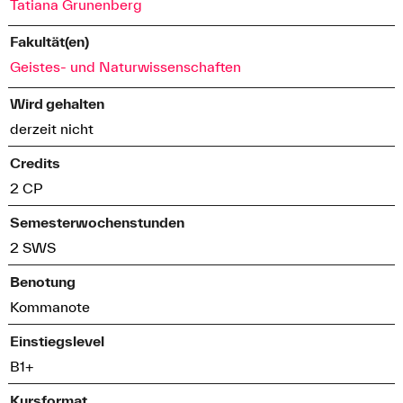
Tatiana Grunenberg
Fakultät(en)
Geistes- und Naturwissenschaften
Wird gehalten
derzeit nicht
Credits
2 CP
Semesterwochenstunden
2 SWS
Benotung
Kommanote
Einstiegslevel
B1+
Kursformat