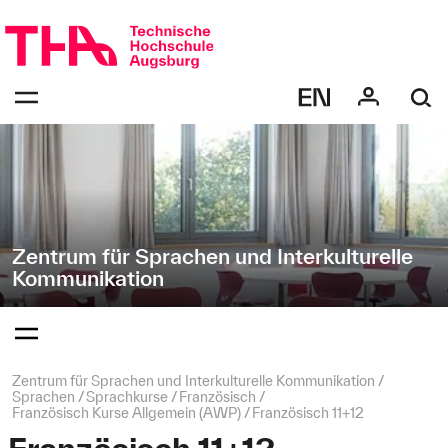
Navigation
Direkt
überspringen
zur
Navigation
Navigation:
von
bestätigen
"Zentrum
zum
Öffnen
für
des
Sprachen
Menüs
und
Interkulturelle
Kommunikation"
Zentrum für Sprachen und Interkulturelle
Kommunikation
Navigation:
bestätigen
zum
Öffnen
des
Seitenpfad:
Zentrum für Sprachen und Interkulturelle Kommunikation
Menüs
Sprachen
Sprachkurse
Französisch
Französisch Kurse Allgemein (AWP)
Französisch 11+12