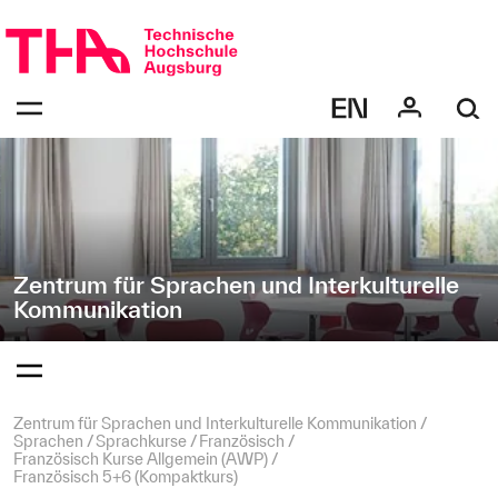
Navigation
Direkt
überspringen
zur
Navigation
Navigation:
von
bestätigen
"Zentrum
zum
Öffnen
für
des
Sprachen
Menüs
und
Interkulturelle
Kommunikation"
Zentrum für Sprachen und Interkulturelle
Kommunikation
Navigation:
bestätigen
zum
Öffnen
des
Seitenpfad:
Zentrum für Sprachen und Interkulturelle Kommunikation
Menüs
Sprachen
Sprachkurse
Französisch
Französisch Kurse Allgemein (AWP)
Französisch 5+6 (Kompaktkurs)