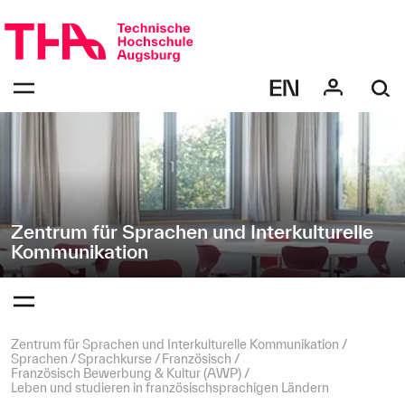
Navigation
Direkt
überspringen
zur
Navigation
Navigation:
von
bestätigen
"Zentrum
zum
Öffnen
für
des
Sprachen
Menüs
und
Interkulturelle
Kommunikation"
Zentrum für Sprachen und Interkulturelle
Kommunikation
Navigation:
bestätigen
zum
Öffnen
des
Seitenpfad:
Zentrum für Sprachen und Interkulturelle Kommunikation
Menüs
Sprachen
Sprachkurse
Französisch
Französisch Bewerbung & Kultur (AWP)
Leben und studieren in französischsprachigen Ländern